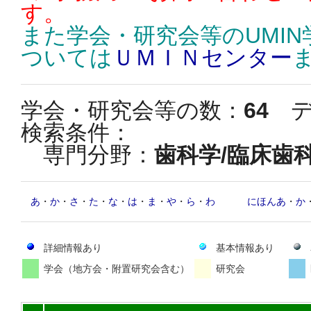
す。
また学会・研究会等のUMI
ついては
ＵＭＩＮセンター
学会・研究会等の数：
64
デ
検索条件：
専門分野：
歯科学/臨床歯
あ
・
か
・
さ
・
た
・
な
・
は
・
ま
・
や
・
ら
・
わ
にほんあ
・
か
詳細情報あり
基本情報あり
学会（地方会・附置研究会含む）
研究会