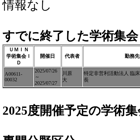
情報なし
すでに終了した学術集会（
ＵＭＩＮ
学術集会Ｉ
開催日
代表者
勤務先
Ｄ
2025/07/26
川原
特定非営利活動法人 臨
A00611-
～
00032
大
長
2025/07/27
2025度開催予定の学術