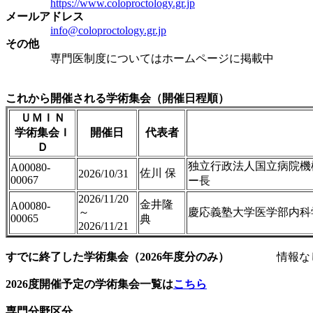
https://www.coloproctology.gr.jp
メールアドレス
info@coloproctology.gr.jp
その他
専門医制度についてはホームページに掲載中
これから開催される学術集会（開催日程順）
ＵＭＩＮ
学術集会Ｉ
開催日
代表者
Ｄ
独立行政法人国立病院機
A00080-
佐川 保
2026/10/31
00067
ー長
2026/11/20
金井隆
A00080-
～
慶応義塾大学医学部内科
00065
典
2026/11/21
すでに終了した学術集会（2026年度分のみ）
情報な
2026度開催予定の学術集会一覧は
こちら
専門分野区分