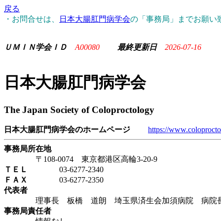
戻る
・お問合せは、
日本大腸肛門病学会
の「事務局」までお願い
ＵＭＩＮ学会ＩＤ
A00080
最終更新日
2026-07-16
日本大腸肛門病学会
The Japan Society of Coloproctology
日本大腸肛門病学会のホームページ
https://www.coloprocto
事務局所在地
〒108-0074 東京都港区高輪3-20-9
ＴＥＬ
03-6277-2340
ＦＡＸ
03-6277-2350
代表者
理事長 板橋 道朗 埼玉県済生会加須病院 病院
事務局責任者