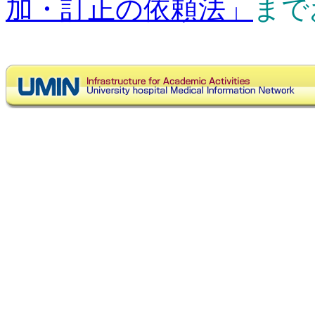
加・訂正の依頼法」
まで