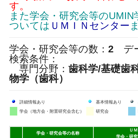
す。
また学会・研究会等のUMI
ついては
ＵＭＩＮセンター
学会・研究会等の数：
2
デ
検索条件：
専門分野：
歯科学/基礎歯
物学（歯科）
詳細情報あり
基本情報あり
学会（地方会・附置研究会含む）
研究会
ＵＭ
学会・研究会等の名称
学会・研究