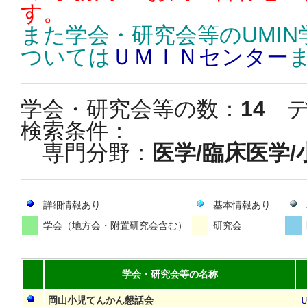
す。
また学会・研究会等のUMI
ついては
ＵＭＩＮセンター
学会・研究会等の数：
14
デ
検索条件：
専門分野：
医学/臨床医学
詳細情報あり
基本情報あり
学会（地方会・附置研究会含む）
研究会
学会・研究会等の名称
岡山小児てんかん懇話会