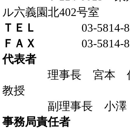
ル六義園北402号室
ＴＥＬ
03-5814-80
ＦＡＸ
03-5814-80
代表者
理事長 宮本 信
教授
副理事長 小澤 温
事務局責任者