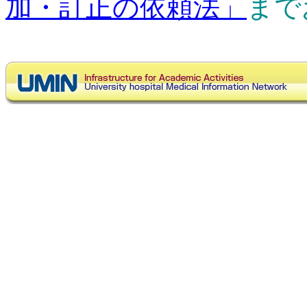
加・訂正の依頼法」
まで