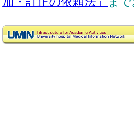
加・訂正の依頼法」
まで