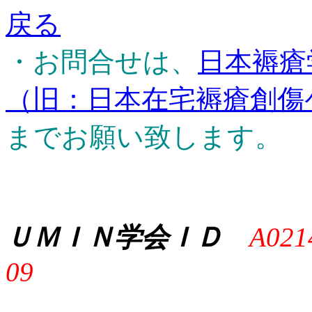
戻る
・お問合せは、
日本褥瘡
（旧：日本在宅褥瘡創傷
までお願い致します。
ＵＭＩＮ学会ＩＤ
A021
09