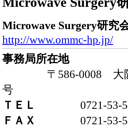
Microwave Surger
Microwave Surger
http://www.ommc-hp.jp/
事務局所在地
〒586-0008 大
号
ＴＥＬ
0721-53-5
ＦＡＸ
0721-53-59