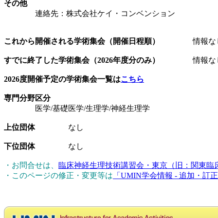
その他
連絡先：株式会社ケイ・コンベンション
これから開催される学術集会（開催日程順）
情報な
すでに終了した学術集会（2026年度分のみ）
情報な
2026度開催予定の学術集会一覧は
こちら
専門分野区分
医学/基礎医学/生理学/神経生理学
上位団体
なし
下位団体
なし
・お問合せは、
臨床神経生理技術講習会・東京（旧：関東臨
・このページの修正・変更等は
「UMIN学会情報 - 追加・訂