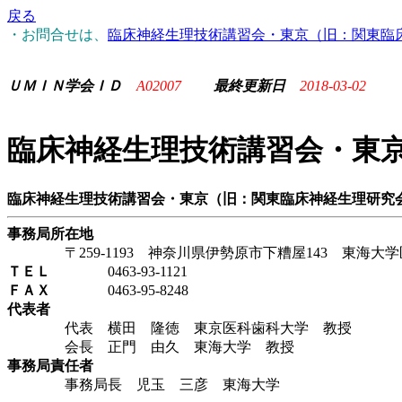
戻る
・お問合せは、
臨床神経生理技術講習会・東京（旧：関東臨
ＵＭＩＮ学会ＩＤ
A02007
最終更新日
2018-03-02
臨床神経生理技術講習会・東
臨床神経生理技術講習会・東京（旧：関東臨床神経生理研究
事務局所在地
〒259-1193 神奈川県伊勢原市下糟屋143 東海大
ＴＥＬ
0463-93-1121
ＦＡＸ
0463-95-8248
代表者
代表 横田 隆徳 東京医科歯科大学 教授
会長 正門 由久 東海大学 教授
事務局責任者
事務局長 児玉 三彦 東海大学