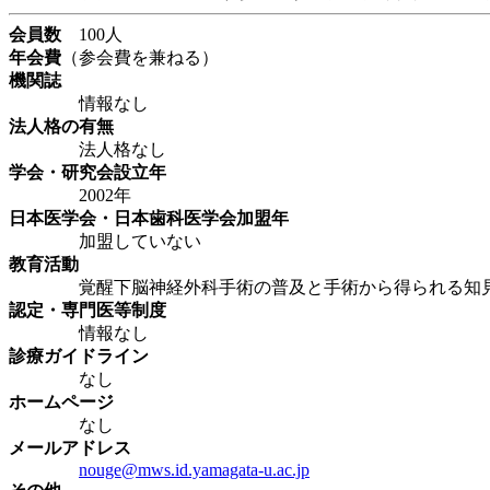
会員数
100人
年会費
（参会費を兼ねる）
機関誌
情報なし
法人格の有無
法人格なし
学会・研究会設立年
2002年
日本医学会・日本歯科医学会加盟年
加盟していない
教育活動
覚醒下脳神経外科手術の普及と手術から得られる知見の公
認定・専門医等制度
情報なし
診療ガイドライン
なし
ホームページ
なし
メールアドレス
nouge@mws.id.yamagata-u.ac.jp