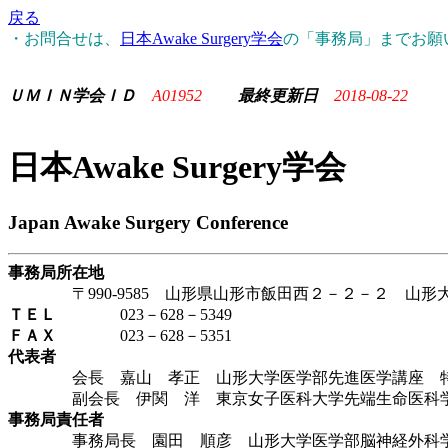
戻る
・お問合せは、
日本Awake Surgery学会
の「事務局」までお願
ＵＭＩＮ学会ＩＤ
A01952
最終更新日
2018-08-22
日本Awake Surgery学会
Japan Awake Surgery Conference
事務局所在地
〒990-9585 山形県山形市飯田西２－２－２ 山形
ＴＥＬ
023－628－5349
ＦＡＸ
023－628－5351
代表者
会長 嘉山 孝正 山形大学医学部先進医学講座 
副会長 伊関 洋 東京女子医科大学先端生命医科学
事務局責任者
事務局長 園田 順彦 山形大学医学部脳神経外科学