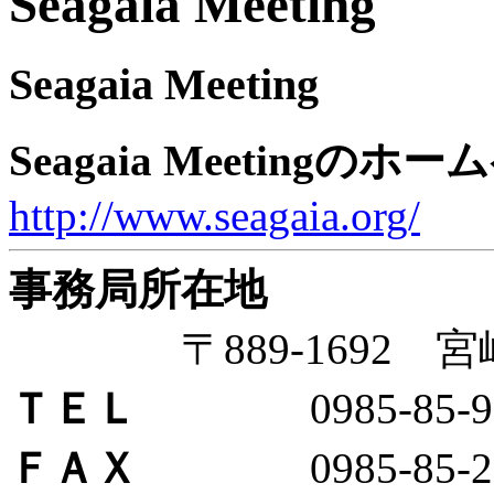
Seagaia Meeting
Seagaia Meeting
Seagaia Meetingのホ
http://www.seagaia.org/
事務局所在地
〒889-1692 宮
ＴＥＬ
0985-85-90
ＦＡＸ
0985-85-25