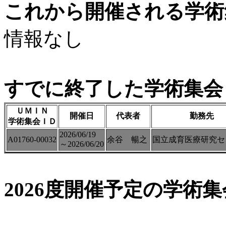
これから開催される学術
情報なし
すでに終了した学術集会（
ＵＭＩＮ
開催日
代表者
勤務先
学術集会ＩＤ
2026/06/19
A01760-00032
余谷 暢之
国立成育医療研究
～2026/06/20
2026度開催予定の学術