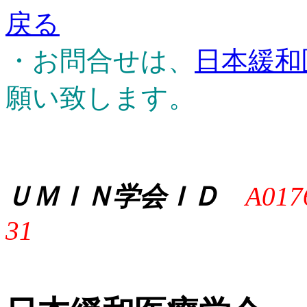
戻る
・お問合せは、
日本緩和
願い致します。
ＵＭＩＮ学会ＩＤ
A017
31