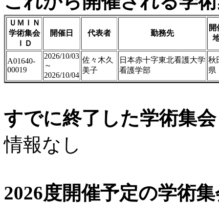
これから開催される学術
ＵＭＩＮ
開
学術集会
開催日
代表者
勤務先
ＩＤ
2026/10/03
佐々木久
日本赤十字東北看護大学
秋
A01640-
～
00019
美子
看護学部
県
2026/10/04
すでに終了した学術集会（
情報なし
2026度開催予定の学術