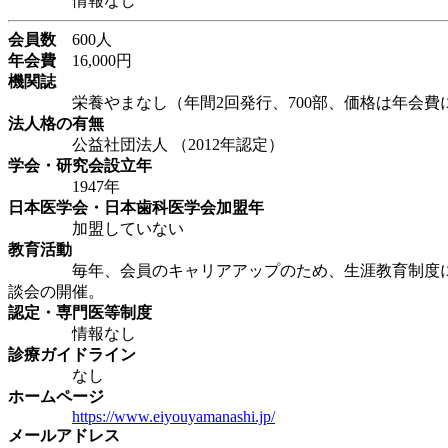
情報なし
会員数
600人
年会費
16,000円
機関誌
栄養やまなし（年間2回発行、700部、価格は年会費
法人格の有無
公益社団法人 （2012年認定）
学会・研究会設立年
1947年
日本医学会・日本歯科医学会加盟年
加盟していない
教育活動
毎年、会員のキャリアアップのため、生涯教育制度に沿っ
談会の開催。
認定・専門医等制度
情報なし
診療ガイドライン
なし
ホームページ
https://www.eiyouyamanashi.jp/
メールアドレス