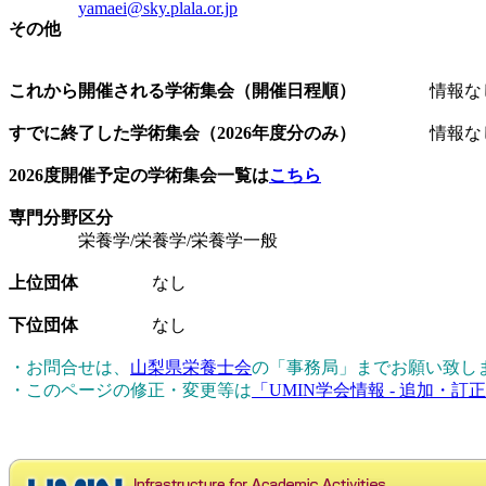
yamaei@sky.plala.or.jp
その他
これから開催される学術集会（開催日程順）
情報な
すでに終了した学術集会（2026年度分のみ）
情報な
2026度開催予定の学術集会一覧は
こちら
専門分野区分
栄養学/栄養学/栄養学一般
上位団体
なし
下位団体
なし
・お問合せは、
山梨県栄養士会
の「事務局」までお願い致し
・このページの修正・変更等は
「UMIN学会情報 - 追加・訂