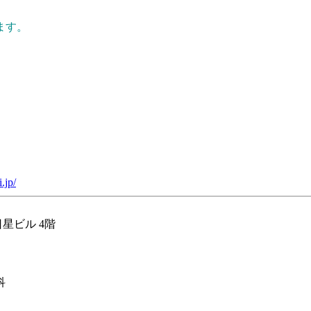
ます。
.jp/
星ビル 4階
科