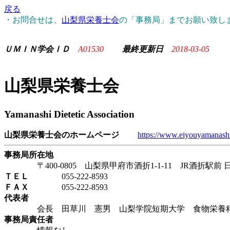
戻る
・お問合せは、
山梨県栄養士会
の「事務局」までお願い致し
ＵＭＩＮ学会ＩＤ
A01530
最終更新日
2018-03-05
山梨県栄養士会
Yamanashi Dietetic Association
山梨県栄養士会のホームページ
https://www.eiyouyamanashi
事務局所在地
〒400-0805 山梨県甲府市酒折1-1-11 JR酒折駅前 日
ＴＥＬ
055-222-8593
ＦＡＸ
055-222-8593
代表者
会長 田草川 憲男 山梨学院短期大学 食物栄養
事務局責任者