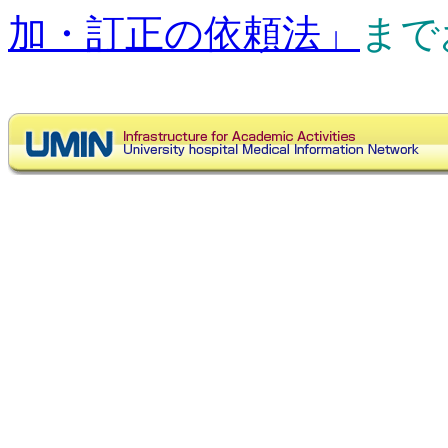
加・訂正の依頼法」
まで