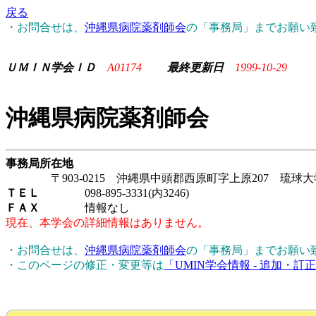
戻る
・お問合せは、
沖縄県病院薬剤師会
の「事務局」までお願い
ＵＭＩＮ学会ＩＤ
A01174
最終更新日
1999-10-29
沖縄県病院薬剤師会
事務局所在地
〒903-0215 沖縄県中頭郡西原町字上原207 琉球
ＴＥＬ
098-895-3331(内3246)
ＦＡＸ
情報なし
現在、本学会の詳細情報はありません。
・お問合せは、
沖縄県病院薬剤師会
の「事務局」までお願い
・このページの修正・変更等は
「UMIN学会情報 - 追加・訂