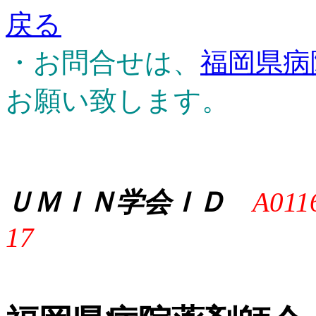
戻る
・お問合せは、
福岡県病
お願い致します。
ＵＭＩＮ学会ＩＤ
A011
17