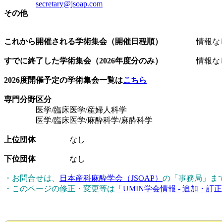
secretary@jsoap.com
その他
これから開催される学術集会（開催日程順）
情報な
すでに終了した学術集会（2026年度分のみ）
情報な
2026度開催予定の学術集会一覧は
こちら
専門分野区分
医学/臨床医学/産婦人科学
医学/臨床医学/麻酔科学/麻酔科学
上位団体
なし
下位団体
なし
・お問合せは、
日本産科麻酔学会（JSOAP）
の「事務局」ま
・このページの修正・変更等は
「UMIN学会情報 - 追加・訂