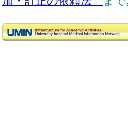
加・訂正の依頼法」
まで