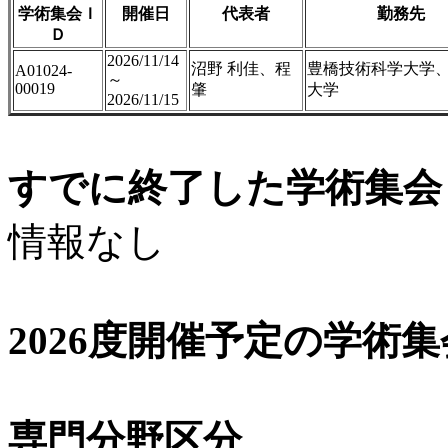
学術集会Ｉ
開催日
代表者
勤務先
Ｄ
2026/11/14
沼野 利佳、程
豊橋技術科学大学
A01024-
～
00019
肇
大学
2026/11/15
すでに終了した学術集会（
情報なし
2026度開催予定の学術
専門分野区分