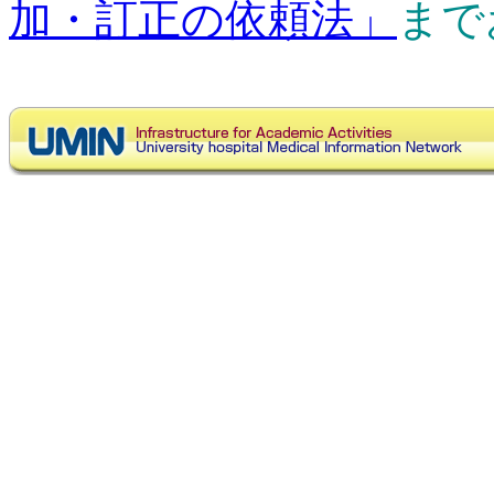
加・訂正の依頼法」
まで