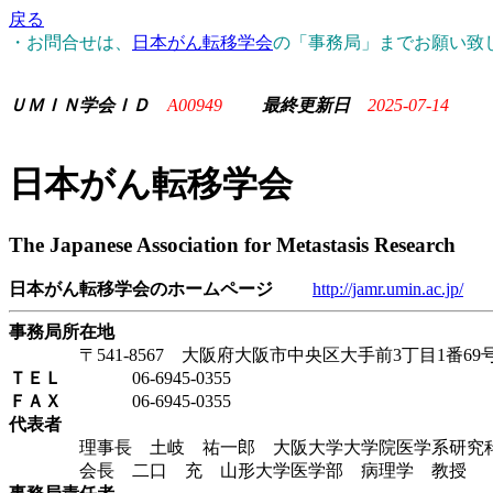
戻る
・お問合せは、
日本がん転移学会
の「事務局」までお願い致
ＵＭＩＮ学会ＩＤ
A00949
最終更新日
2025-07-14
日本がん転移学会
The Japanese Association for Metastasis Research
日本がん転移学会のホームページ
http://jamr.umin.ac.jp/
事務局所在地
〒541-8567 大阪府大阪市中央区大手前3丁目1番69
ＴＥＬ
06-6945-0355
ＦＡＸ
06-6945-0355
代表者
理事長 土岐 祐一郎 大阪大学大学院医学系研究科
会長 二口 充 山形大学医学部 病理学 教授