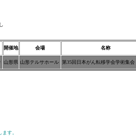
し
開催地
会場
名称
学
山形県
山形テルサホール
第35回日本がん転移学会学術集会
します。