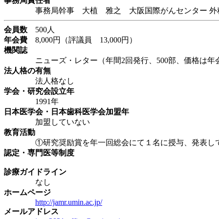
事務局責任者
事務局幹事 大植 雅之 大阪国際がんセンター 外
会員数
500人
年会費
8,000円（評議員 13,000円）
機関誌
ニューズ・レター（年間2回発行、500部、価格は年
法人格の有無
法人格なし
学会・研究会設立年
1991年
日本医学会・日本歯科医学会加盟年
加盟していない
教育活動
①研究奨励賞を年一回総会にて１名に授与、発表している
認定・専門医等制度
診療ガイドライン
なし
ホームページ
http://jamr.umin.ac.jp/
メールアドレス