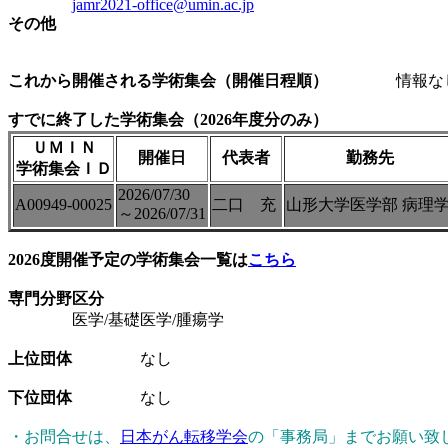
jamr2021-office@umin.ac.jp
その他
これから開催される学術集会（開催日程順）
情報な
すでに終了した学術集会（2026年度分のみ）
ＵＭＩＮ
開催日
代表者
勤務先
学術集会ＩＤ
2026/07/30
A00949-00025
二口 充
山形大学医学部 病理
～2026/07/31
2026度開催予定の学術集会一覧は
こちら
専門分野区分
医学/基礎医学/腫瘍学
上位団体
なし
下位団体
なし
・お問合せは、
日本がん転移学会
の「事務局」までお願い致