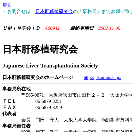
戻る
・お問合せは、
日本肝移植研究会
の「事務局」までお願い致
ＵＭＩＮ学会ＩＤ
A00942
最終更新日
2002-11-06
日本肝移植研究会
Japanese Liver Transplantation Society
日本肝移植研究会のホームページ
http://jlts.umin.ac.jp/
事務局所在地
〒565-0871 大阪府吹田市山田丘２－２ 大阪大学
ＴＥＬ
06-6879-3251
ＦＡＸ
06-6879-3259
代表者
会長 門田 守人 大阪大学大学院 病態制御外科
事務局責任者