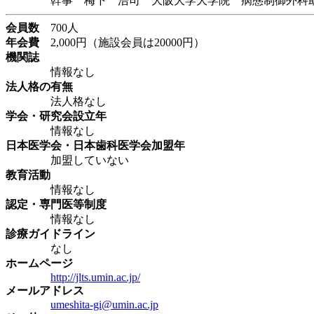
幹事 梅下 浩司 大阪大学大学院 病態制御外科
会員数
700人
年会費
2,000円（施設会員は20000円）
機関誌
情報なし
法人格の有無
法人格なし
学会・研究会設立年
情報なし
日本医学会・日本歯科医学会加盟年
加盟していない
教育活動
情報なし
認定・専門医等制度
情報なし
診療ガイドライン
なし
ホームページ
http://jlts.umin.ac.jp/
メールアドレス
umeshita-gi@umin.ac.jp