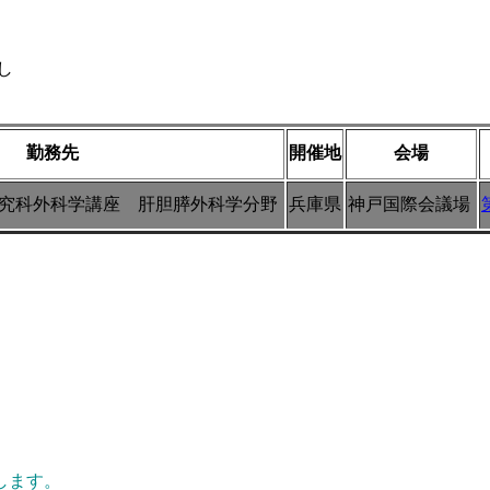
し
勤務先
開催地
会場
究科外科学講座 肝胆膵外科学分野
兵庫県
神戸国際会議場
）
します。