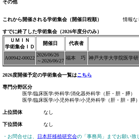
その他
これから開催される学術集会（開催日程順）
情報な
すでに終了した学術集会（2026年度分のみ）
ＵＭＩＮ
開催日
代表者
学術集会ＩＤ
2026/06/26
A00942-00022
福本 巧
神戸大学大学院医学研
～2026/06/27
2026度開催予定の学術集会一覧は
こちら
専門分野区分
医学/臨床医学/外科学/消化器外科学（肝・胆・膵）
医学/臨床医学/小児外科学/小児外科学（肝・胆・膵
上位団体
なし
下位団体
なし
・お問合せは、
日本肝移植研究会
の「事務局」までお願い致