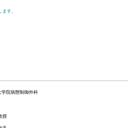
します。
大学院病態制御外科
教授