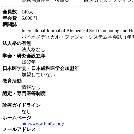
事務局責任者 後藤英一 一般財団法人ファジィシス
会員数
140人
年会費
6,000円
機関誌
International Journal of Biomedical Soft Compu
バイオメディカル・ファジィ・システム学会誌（年間2回
法人格の有無
法人格なし
学会・研究会設立年
1987年
日本医学会・日本歯科医学会加盟年
加盟していない
教育活動
情報なし
認定・専門医等制度
診療ガイドライン
なし
ホームページ
http://www.bmfsa.org/
メールアドレス