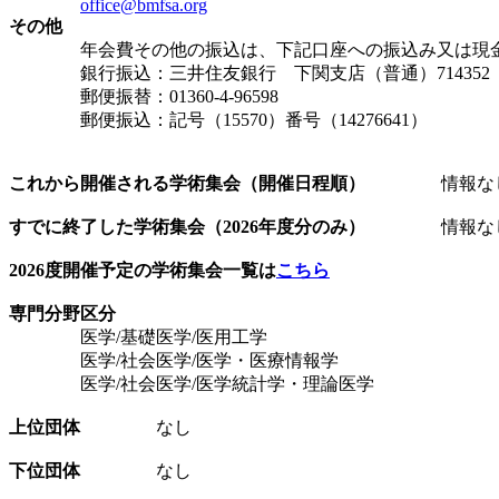
office@bmfsa.org
その他
年会費その他の振込は、下記口座への振込み又は現金
銀行振込：三井住友銀行 下関支店（普通）714352
郵便振替：01360-4-96598
郵便振込：記号（15570）番号（14276641）
これから開催される学術集会（開催日程順）
情報な
すでに終了した学術集会（2026年度分のみ）
情報な
2026度開催予定の学術集会一覧は
こちら
専門分野区分
医学/基礎医学/医用工学
医学/社会医学/医学・医療情報学
医学/社会医学/医学統計学・理論医学
上位団体
なし
下位団体
なし