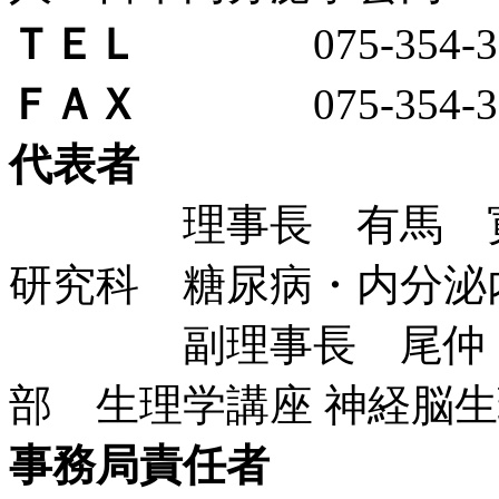
ＴＥＬ
075-354-35
ＦＡＸ
075-354-35
代表者
理事長 有馬 寛 
研究科 糖尿病・内分泌
副理事長 尾仲 達
部 生理学講座 神経脳
事務局責任者