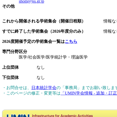
shom@jss.gr.jp
その他
これから開催される学術集会（開催日程順）
情報な
すでに終了した学術集会（2026年度分のみ）
情報な
2026度開催予定の学術集会一覧は
こちら
専門分野区分
医学/社会医学/医学統計学・理論医学
上位団体
なし
下位団体
なし
・お問合せは、
日本統計学会
の「事務局」までお願い致しま
・このページの修正・変更等は
「UMIN学会情報 - 追加・訂