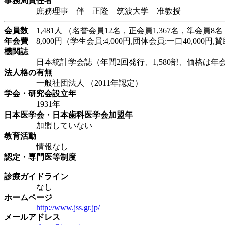
事務局責任者
庶務理事 伴 正隆 筑波大学 准教授
会員数
1,481人 （名誉会員12名，正会員1,367名，準会員
年会費
8,000円（学生会員:4,000円,団体会員:一口40,000円
機関誌
日本統計学会誌（年間2回発行、1,580部、価格は年
法人格の有無
一般社団法人 （2011年認定）
学会・研究会設立年
1931年
日本医学会・日本歯科医学会加盟年
加盟していない
教育活動
情報なし
認定・専門医等制度
診療ガイドライン
なし
ホームページ
http://www.jss.gr.jp/
メールアドレス