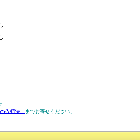
し
し
す。
正の依頼法」
までお寄せください。