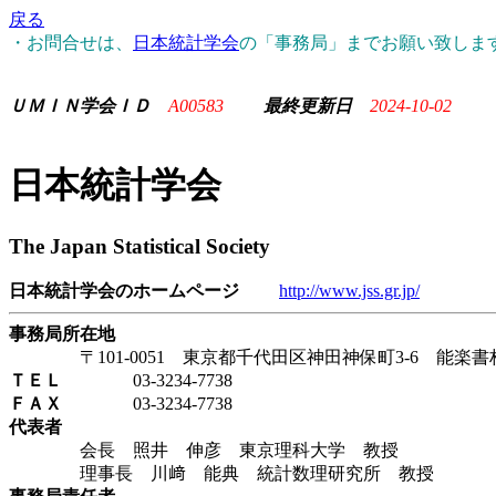
戻る
・お問合せは、
日本統計学会
の「事務局」までお願い致しま
ＵＭＩＮ学会ＩＤ
A00583
最終更新日
2024-10-02
日本統計学会
The Japan Statistical Society
日本統計学会のホームページ
http://www.jss.gr.jp/
事務局所在地
〒101-0051 東京都千代田区神田神保町3-6 能楽
ＴＥＬ
03-3234-7738
ＦＡＸ
03-3234-7738
代表者
会長 照井 伸彦 東京理科大学 教授
理事長 川﨑 能典 統計数理研究所 教授