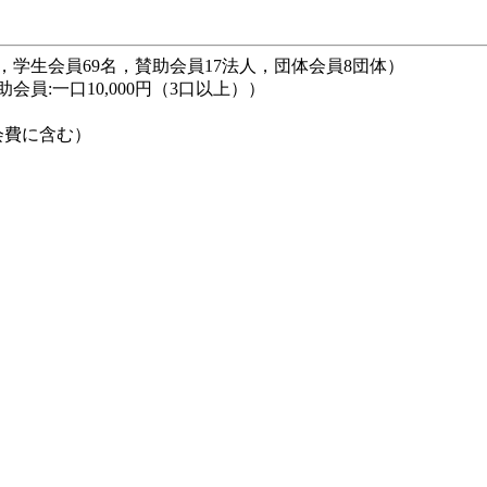
8名，学生会員69名，賛助会員17法人，団体会員8団体）
,賛助会員:一口10,000円（3口以上））
会費に含む）