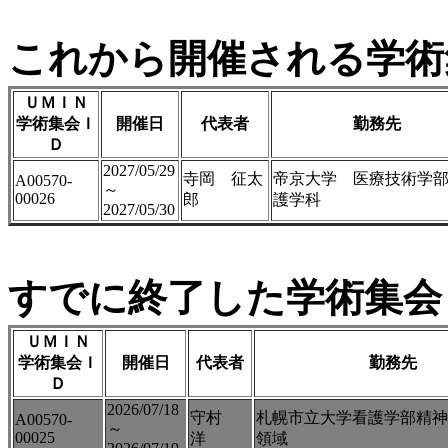
これから開催される学術
ＵＭＩＮ
学術集会Ｉ
開催日
代表者
勤務先
Ｄ
2027/05/29
寺岡 征太
帝京大学 医療技術学
A00570-
～
00026
郎
護学科
2027/05/30
すでに終了した学術集会（
ＵＭＩＮ
学術集会Ｉ
開催日
代表者
勤務先
Ｄ
2026/07/18
守村
札幌市立大学看護学部精神
A00570-
～
00025
洋
領域