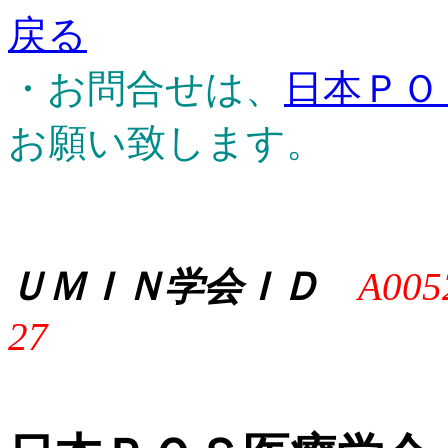
戻る
・お問合せは、
日本ＰＯ
お願い致します。
ＵＭＩＮ学会ＩＤ
A005
27