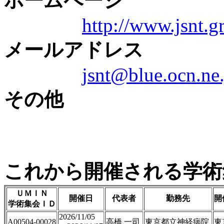
ホームページ
http://www.jsnt.gr
メールアドレス
jsnt@blue.ocn.ne.
その他
これから開催される学術
ＵＭＩＮ
開催日
代表者
勤務先
開
学術集会ＩＤ
2026/11/05
A00504-00028
高橋 一司
東京都立神経病院
東