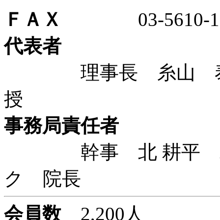
ＦＡＸ
03-5610-13
代表者
理事長 糸山 泰人
授
事務局責任者
幹事 北 耕平 北
ク 院長
会員数
2,200人