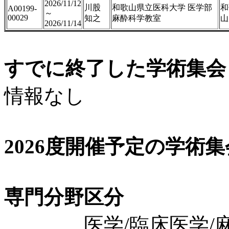
2026/11/12
川股
和歌山県立医科大学 医学部
和
A00199-
～
00029
知之
麻酔科学教室
山
2026/11/14
すでに終了した学術集会（
情報なし
2026度開催予定の学術
専門分野区分
医学/臨床医学/麻酔