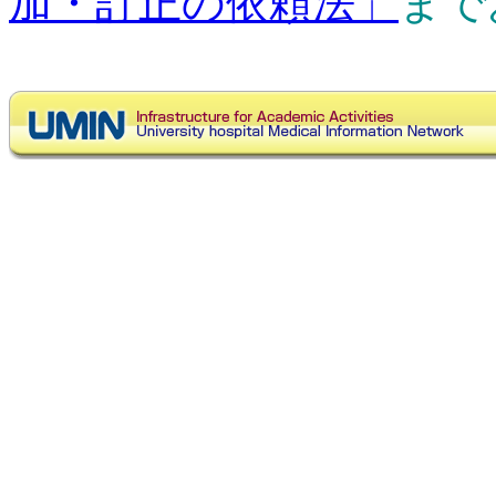
加・訂正の依頼法」
まで