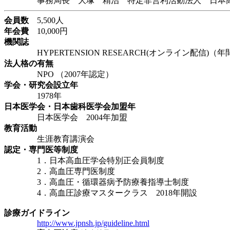
事務局長 大塚 精治 特定非営利活動法人 日本
会員数
5,500人
年会費
10,000円
機関誌
HYPERTENSION RESEARCH(オンライン配信)（
法人格の有無
NPO （2007年認定）
学会・研究会設立年
1978年
日本医学会・日本歯科医学会加盟年
日本医学会 2004年加盟
教育活動
生涯教育講演会
認定・専門医等制度
1．日本高血圧学会特別正会員制度
2．高血圧専門医制度
3．高血圧・循環器病予防療養指導士制度
4．高血圧診療マスタークラス 2018年開設
診療ガイドライン
http://www.jpnsh.jp/guideline.html