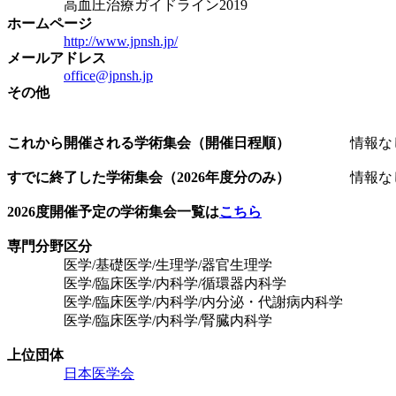
高血圧治療ガイドライン2019
ホームページ
http://www.jpnsh.jp/
メールアドレス
office@jpnsh.jp
その他
これから開催される学術集会（開催日程順）
情報な
すでに終了した学術集会（2026年度分のみ）
情報な
2026度開催予定の学術集会一覧は
こちら
専門分野区分
医学/基礎医学/生理学/器官生理学
医学/臨床医学/内科学/循環器内科学
医学/臨床医学/内科学/内分泌・代謝病内科学
医学/臨床医学/内科学/腎臓内科学
上位団体
日本医学会