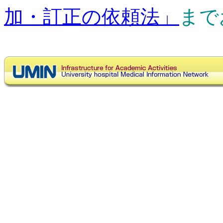
加・訂正の依頼法」
まで