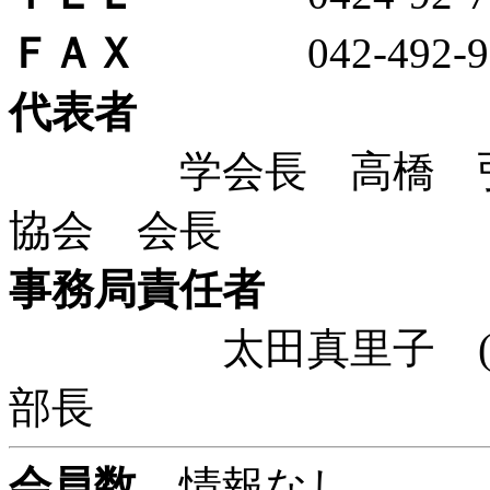
ＦＡＸ
042-492-90
代表者
学会長 高橋 弘枝
協会 会長
事務局責任者
太田真里子 (公社
部長
会員数
情報なし