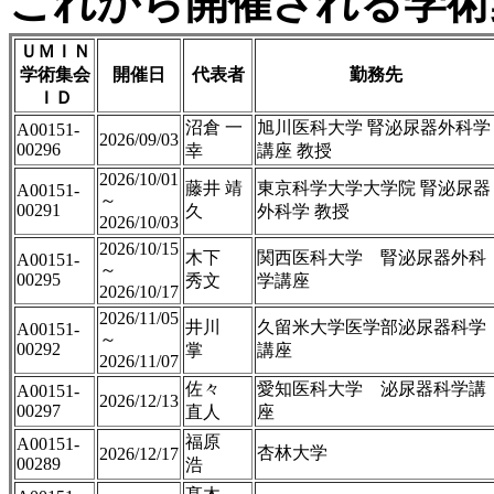
これから開催される学術
ＵＭＩＮ
学術集会
開催日
代表者
勤務先
ＩＤ
沼倉 一
旭川医科大学 腎泌尿器外科学
A00151-
2026/09/03
00296
幸
講座 教授
2026/10/01
藤井 靖
東京科学大学大学院 腎泌尿器
A00151-
～
00291
久
外科学 教授
2026/10/03
2026/10/15
木下
関西医科大学 腎泌尿器外科
A00151-
～
00295
秀文
学講座
2026/10/17
2026/11/05
井川
久留米大学医学部泌尿器科学
A00151-
～
00292
掌
講座
2026/11/07
佐々
愛知医科大学 泌尿器科学講
A00151-
2026/12/13
00297
直人
座
福原
A00151-
杏林大学
2026/12/17
00289
浩