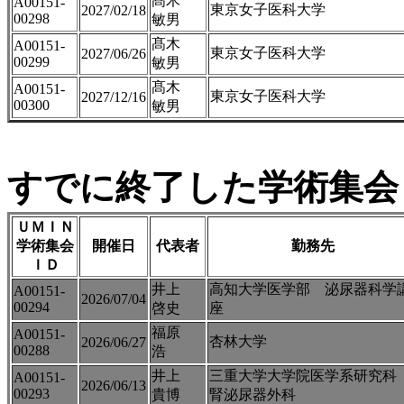
髙木
A00151-
東京女子医科大学
2027/02/18
00298
敏男
髙木
A00151-
東京女子医科大学
2027/06/26
00299
敏男
髙木
A00151-
東京女子医科大学
2027/12/16
00300
敏男
すでに終了した学術集会（
ＵＭＩＮ
学術集会
開催日
代表者
勤務先
ＩＤ
井上
高知大学医学部 泌尿器科学
A00151-
2026/07/04
00294
啓史
座
福原
A00151-
杏林大学
2026/06/27
00288
浩
井上
三重大学大学院医学系研究
A00151-
2026/06/13
00293
貴博
腎泌尿器外科