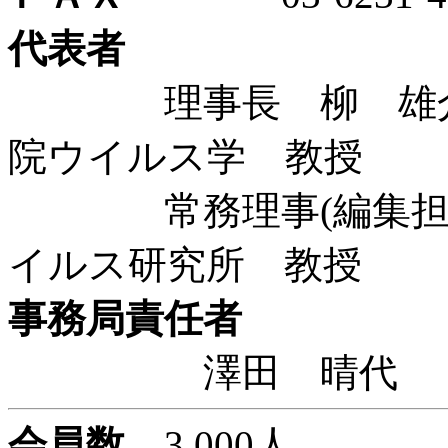
代表者
理事長 柳 雄介 
院ウイルス学 教授
常務理事(編集担当)
イルス研究所 教授
事務局責任者
澤田 晴
会員数
3,000人