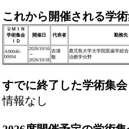
これから開催される学術
ＵＭＩＮ
学術集会
開催日
代表者
勤務先
ＩＤ
2026/10/16
吉浦
鹿児島大学大学院医歯学総合
A00046-
～
00094
敬
治療学分野
2026/10/18
すでに終了した学術集会（
情報なし