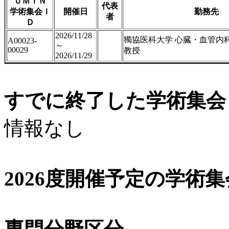
ＵＭＩＮ
代表
学術集会Ｉ
開催日
勤務先
者
Ｄ
2026/11/28
獨協医科大学 心臓・血管内科
A00023-
～
00029
教授
2026/11/29
すでに終了した学術集会（
情報なし
2026度開催予定の学術