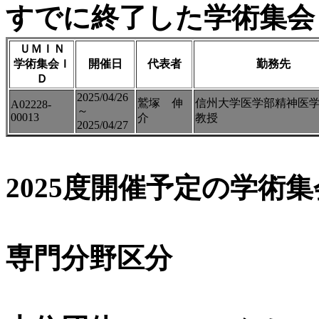
すでに終了した学術集会（
ＵＭＩＮ
学術集会Ｉ
開催日
代表者
勤務先
Ｄ
2025/04/26
鷲塚 伸
信州大学医学部精神医
A02228-
～
00013
介
教授
2025/04/27
2025度開催予定の学術
専門分野区分