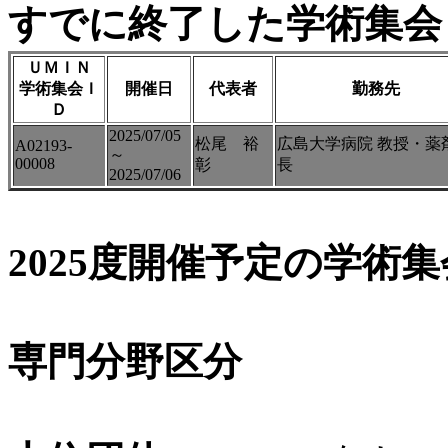
すでに終了した学術集会（
ＵＭＩＮ
学術集会Ｉ
開催日
代表者
勤務先
Ｄ
2025/07/05
松尾 裕
広島大学病院 教授・薬
A02193-
～
00008
彰
長
2025/07/06
2025度開催予定の学術
専門分野区分