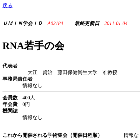
戻る
ＵＭＩＮ学会ＩＤ
A02184
最終更新日
2011-01-04
RNA若手の会
代表者
大江 賢治 藤田保健衛生大学 准教授
事務局責任者
情報なし
会員数
400人
年会費
0円
機関誌
情報なし
これから開催される学術集会（開催日程順）
情報な