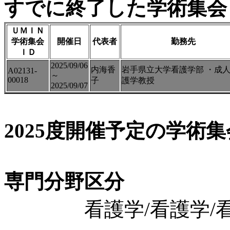
すでに終了した学術集会（
ＵＭＩＮ
学術集会
開催日
代表者
勤務先
ＩＤ
2025/09/06
内海香
岩手県立大学看護学部 ・成
A02131-
～
00018
子
護学教授
2025/09/07
2025度開催予定の学術
専門分野区分
看護学/看護学/看