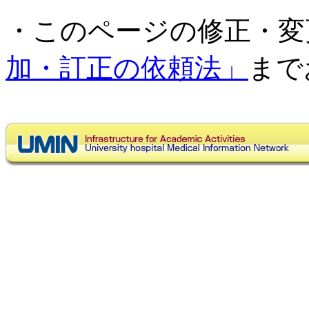
・このページの修正・変
加・訂正の依頼法」
まで