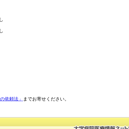
）
し
し
正の依頼法」
までお寄せください。