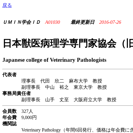
戻る
ＵＭＩＮ学会ＩＤ
A01030
最終更新日
2016-07-26
日本獣医病理学専門家協会（
Japanese college of Veterinary Pathologists
代表者
理事長 代田 欣二 麻布大学 教授
副理事長 中山 裕之 東京大学 教授
事務局責任者
副理事長 山手 丈至 大阪府立大学 教授
会員数
327人
年会費
9,000円
機関誌
Veterinary Pathology（年間6回発行、価格は年会費に