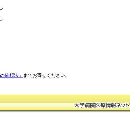
し
し
正の依頼法」
までお寄せください。