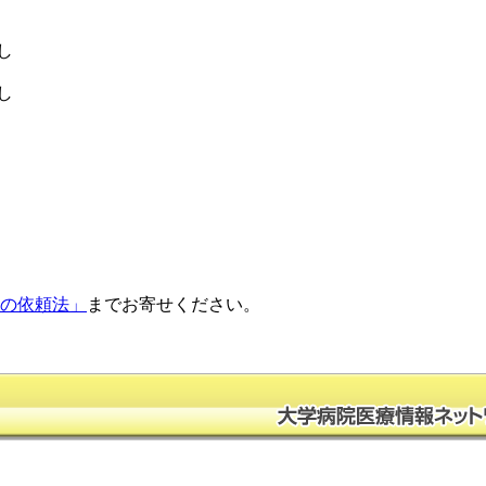
し
し
正の依頼法」
までお寄せください。