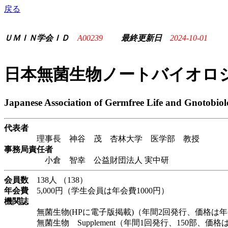
戻る
ＵＭＩＮ学会ＩＤ
A00239
最終更新日
2024-10-01
日本無菌生物ノートバイオロ
Japanese Association of Germfree Life and Gnotobio
代表者
理事長 神谷 茂 杏林大学 医学部 教授
事務局責任者
小倉 智幸 公益財団法人 実中研
会員数
138人 （138）
年会費
5,000円（学生会員は年会費1000円）
機関誌
無菌生物(HPに電子版掲載)（年間2回発行、価格は年
無菌生物 Supplement（年間1回発行、150部、価格