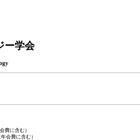
ジー学会
logy
会費に含む）
は年会費に含む）