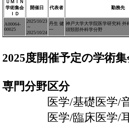
ＵＭＩＮ
学術集会
開催日
代表者
勤務先
ＩＤ
2025/10/23
丹生 健
神戸大学大学院医学研究科 外
A00064-
～
00025
一
頭頸部外科学分野
2025/10/24
2025度開催予定の学術
専門分野区分
医学/基礎医学/音
医学/臨床医学/耳