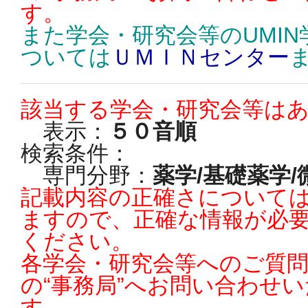
す。
また学会・研究会等のUMI
ついては
ＵＭＩＮセンター
該当する学会・研究会等は
表示：
５０音順
検索条件：
専門分野：
薬学/基礎薬学
記載内容の正確さについては
ますので、正確な情報が必
ください。
各学会・研究会等へのご質
の“事務局”へお問い合わせ
す。