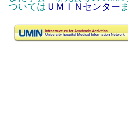
ついては
ＵＭＩＮセンター