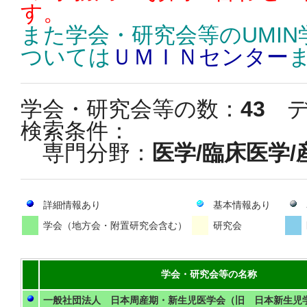
す。
また学会・研究会等のUMI
ついては
ＵＭＩＮセンター
学会・研究会等の数：
43
デ
検索条件：
専門分野：
医学/臨床医学
詳細情報あり
基本情報あり
学会（地方会・附置研究会含む）
研究会
学会・研究会等の名称
一般社団法人 日本周産期・新生児医学会（旧 日本新生児