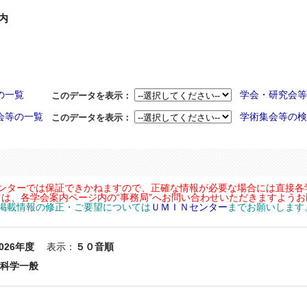
内
の一覧
学会・研究会等
このデータを表示：
会等の一覧
学術集会等の検
このデータを表示：
センターでは保証できかねますので、正確な情報が必要な場合には直接各
は、各学会案内ページ内の“事務局”へお問い合わせいただきますよう
内掲載情報の修正・ご要望については
ＵＭＩＮセンター
までお願いします
026年度
表示：
５０音順
外科学一般