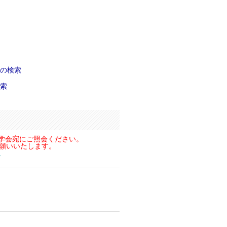
の検索
索
学会宛にご照会ください。
お願いいたします。
。