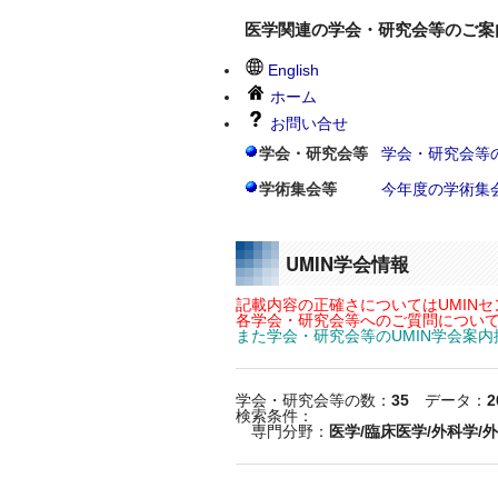
医学関連の学会・研究会等のご案
English
ホーム
お問い合せ
学会・研究会等
学会・研究会等
学術集会等
今年度の学術集
UMIN学会情報
記載内容の正確さについてはUMIN
各学会・研究会等へのご質問について
また学会・研究会等のUMIN学会案
学会・研究会等の数：
35
データ：
2
検索条件：
専門分野：
医学/臨床医学/外科学/